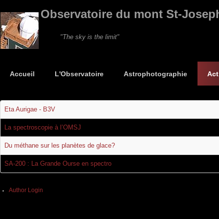
Observatoire du mont St-Josep
"The sky is the limit"
Accueil
L'Observatoire
Astrophotographie
Act
Eta Aurigae - B3V
La spectroscopie à l’OMSJ
Du méthane sur les planètes de glace?
SA-200 : La Grande Ourse en spectro
Author Login