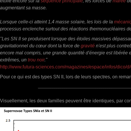
étoile encore sur la
séquence principale
, les forces de
marée
de
augmentant sa masse.
Lorsque celle-ci atteint 1,4 masse solaire, les lois de la
mécaniq
processus enclenche surtout des réactions thermonucléaires d
"Les SN II se produisent lorsque des étoiles massives dépassa
gravitationnel du cœur dont la force de
gravité
n'est plus contre
encore mal compris, une grande quantité d'énergie est libérée e
extrêmes, un
trou noir
."
http://www.futura-sciences.com/magazines/espace/infos/dico/d
Pour ce qui est des types SN II, lors de leurs spectres, on re
_____________________________________________
Visuellement, les deux familles peuvent être identiques, par cont