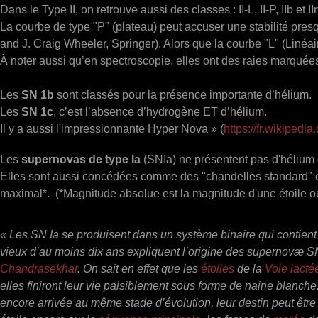
Dans le Type II, on retrouve aussi des classes : II-L, II-P, IIb et IIn
La courbe de type "P" (plateau) peut accuser une stabilité pre
and J. Craig Wheeler, Springer). Alors que la courbe "L" (Linéa
À noter aussi qu’en spectroscopie, elles ont des raies marqué
Les
SN 1b
sont classés pour la présence importante d’hélium.
Les
SN 1c
, c’est l’absence d’hydrogène ET d’hélium.
Il y a aussi l'impressionnante Hyper Nova » (
https://fr.wikiped
Les
supernovas de type Ia
(SNIa) ne présentent pas d'hélium d
Elles sont aussi concédées comme des "chandelles standard" c
maximal*. (*Magnitude absolue est la magnitude d'une étoile o
«
Les SN Ia se produisent dans un système binaire qui contien
vieux d’au moins dix ans expliquent l’origine des supernovæ S
Chandrasekhar
. On sait en effet que les
étoiles
de la
Voie lacté
elles finiront leur vie paisiblement sous forme de naine blanche.
encore arrivée au même stade d’évolution, leur destin peut être