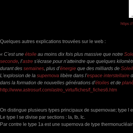
https:/
Quelques autres explications trouvées sur le web :
« C'est une
étoile
au moins dix fois plus massive que notre
Sole
seconde
, l'
astre
s'écrase pour n'atteindre que quelques kilomètr
durant des
semaines
, plus d'
énergie
que des milliards de
Soleil
L'explosion de la
supernova
libère dans l'
espace
interstellaire
d
dans la formation de nouvelles générations d'
étoiles
et de
plan
http://www.astrosurf.com/astro_virtu/fiches/f_fiches6.htm
On distingue plusieurs types principaux de supernovae; type I et 
Le type I se divise par sections : Ia, Ib, Ic.
Par contre le type 1a est une supernova de type thermonucléair