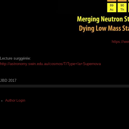
https://ww
Lecture surggérée:
http://astronomy.swin.edu.au/cosmos/T/Type+Ia+Supernova
JBD 2017
Author Login