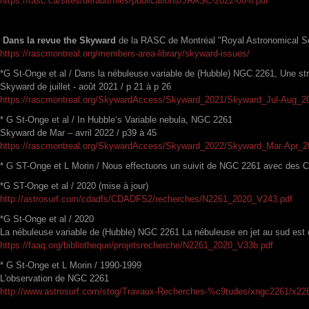
https://rasc.ca/sites/default/files/publications/JRASC-2022-08-lr.pdf
Dans la revue the Skyward
de la RASC de Montréal "Royal Astronomical S
https://rascmontreal.org/members-area-library/skyward-issues/
*G St-Onge et al / Dans la nébuleuse variable de (Hubble) NGC 2261, Une st
Skyward de juillet - août 2021 / p 21 à p 26
https://rascmontreal.org/SkywardAccess/Skyward_2021/Skyward_Jul-Aug_2
* G St-Onge et al / In Hubble‘s Variable nebula, NGC 2261
Skyward de Mar – avril 2022 / p39 à 45
https://rascmontreal.org/SkywardAccess/Skyward_2022/Skyward_Mar-Apr_2
* G ST-Onge et L Morin / Nous effectuons un suivit de NGC 2261 avec des
*G ST-Onge et al / 2020 (mise à jour)
http://astrosurf.com/cdadfs/CDADFS2/recherches/N2261_2020_V243.pdf
*G St-Onge et al / 2020
La nébuleuse variable de (Hubble) NGC 2261 La nébuleuse en jet au sud est
https://faaq.org/bibliotheque/projetsrecherche/N2261_2020_V33b.pdf
* G St-Onge et L Morin / 1990-1999
L'observation de NGC 2261
http://www.astrosurf.com/stog/Travaux-Recherches-%c9tudes/xngc2261/x22