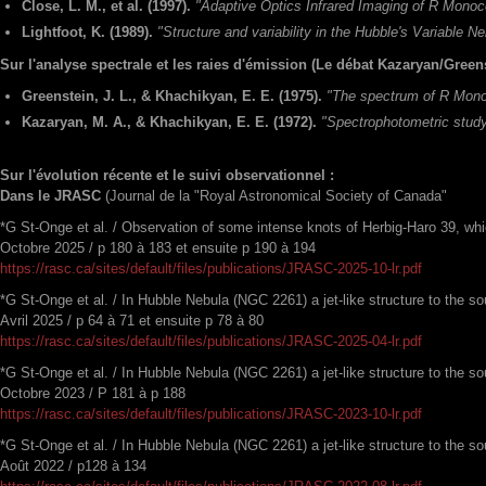
Close, L. M., et al.
(1997).
"Adaptive Optics Infrared Imaging of R Mono
Lightfoot, K. (1989).
"Structure and variability in the Hubble's Variable 
Sur l'analyse spectrale et les raies d'émission (Le débat Kazaryan/Greens
Greenstein, J. L., & Khachikyan, E. E. (1975).
"The spectrum of R Mono
Kazaryan, M. A., & Khachikyan, E. E. (1972).
"Spectrophotometric stud
Sur l'évolution récente et le suivi observationnel :
Dans le JRASC
(Journal de la "Royal Astronomical Society of Canada"
*G St-Onge et al. / Observation of some intense knots of Herbig-Haro 39, wh
Octobre 2025 / p 180 à 183 et ensuite p 190 à 194
https://rasc.ca/sites/default/files/publications/JRASC-2025-10-lr.pdf
*G St-Onge et al. / In Hubble Nebula (NGC 2261) a jet-like structure to the
Avril 2025 / p 64 à 71 et ensuite p 78 à 80
https://rasc.ca/sites/default/files/publications/JRASC-2025-04-lr.pdf
*G St-Onge et al. / In Hubble Nebula (NGC 2261) a jet-like structure to the 
Octobre 2023 / P 181 à p 188
https://rasc.ca/sites/default/files/publications/JRASC-2023-10-lr.pdf
*G St-Onge et al. / In Hubble Nebula (NGC 2261) a jet-like structure to the 
Août 2022 / p128 à 134