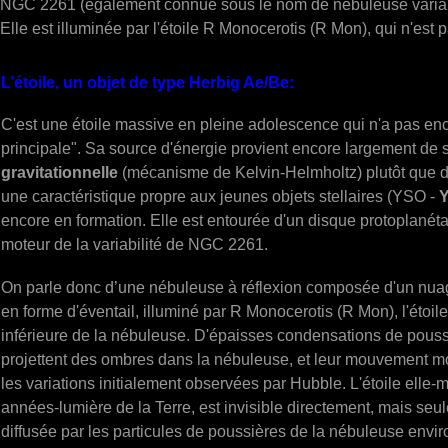
NGC 2261 (également connue sous le nom de nébuleuse variable
Elle est illuminée par l'étoile R Monocerotis (R Mon), qui n'est 
L’étoile, un objet de type Herbig Ae/Be:
C'est une étoile massive en pleine adolescence qui n'a pas enc
principale". Sa source d'énergie provient encore largement de
gravitationnelle
(mécanisme de Kelvin-Helmholtz) plutôt que de
une caractéristique propre aux jeunes objets stellaires (YSO -
Y
encore en formation. Elle est entourée d'un disque protoplanétai
moteur de la variabilité de NGC 2261.
On parle donc d’une nébuleuse à réflexion composée d'un nua
en forme d'éventail, illuminé par R Monocerotis (R Mon), l'étoile 
inférieure de la nébuleuse. D'épaisses condensations de poussi
projettent des ombres dans la nébuleuse, et leur mouvement mod
les variations initialement observées par Hubble. L'étoile elle
années-lumière de la Terre, est invisible directement, mais seul
diffusée par les particules de poussières de la nébuleuse envi