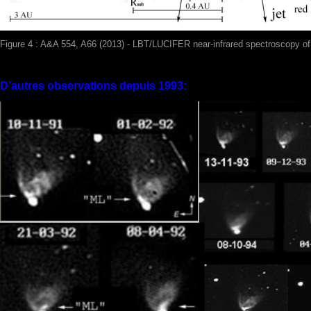
Figure 4 : A&A 554, A66 (2013) - LBT/LUCIFER near-infrare
D’autres observations depuis 1993: