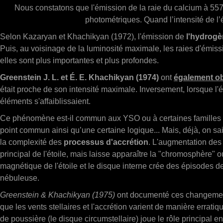
Nous constatons que l'émission de la raie du calcium à 557
photométriques. Quand l’intensité de l’
Selon Kazaryan et Khachikyan (1972), l'émission de
l'hydrog
Puis, au voisinage de la luminosité maximale, les raies d'émiss
elles sont plus importantes et plus profondes.
Greenstein J. L. et É. E. Khachikyan (1974)
ont
également o
était proche de son intensité maximale. Inversement, lorsque l'é
éléments s'affaiblissaient.
Ce phénomène est-il commun aux YSO ou à certaines familles d
point commun ainsi qu’une certaine logique... Mais, déjà, on sait
la complexité des
processus d'accrétion
. L'augmentation des
principal de l'étoile, mais laisse apparaître la "chromosphère
magnétique de l'étoile et le disque interne crée des épisodes d
nébuleuse.
Greenstein & Khachikyan (1975)
ont documenté ces changement
que les vents stellaires et l'accrétion varient de manière errat
de poussière (le disque circumstellaire) joue le rôle principal 