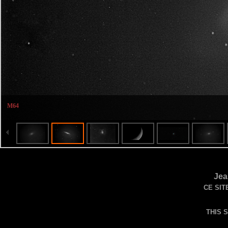
M64
Jea
CE SIT
THIS 